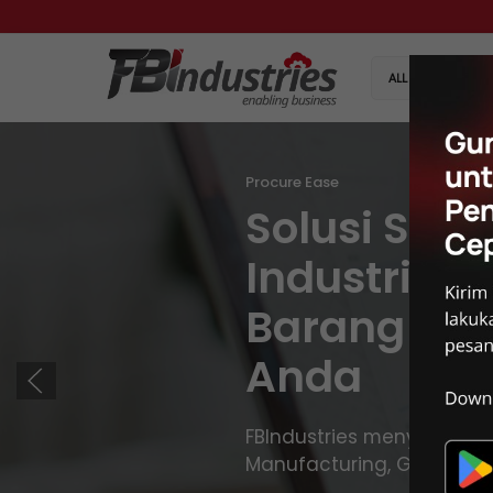
Skip
to
content
ALL PRODUCTS
Procure Ease
Solusi Sum
Industri A
Barang Ja
Anda
FBIndustries menyediakan
Manufacturing, Global Tr