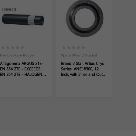
Flexible Hose Rubber
Spiral Wound Gasket
Alfagomma ARGUS 2TE-
Brand 3 Star, Artius Cryo
EN 854 2TE - EXCEEDS
Series, ANSI #300, 12
EN 854 2TE - HALOGEN-
Inch, with Inner and Outer
FREE COMPOUND Size
Ring SS304L, Sealing
5/8"
Element SS304L-Graphite