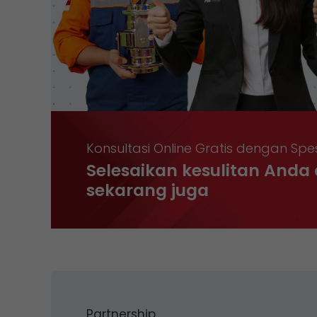
Konsultasi Online Gratis dengan Spes
Selesaikan kesulitan Anda 
sekarang juga
Partnership