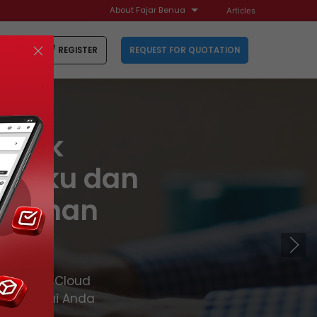
About Fajar Benua
Articles
SIGN IN
/
REGISTER
REQUEST FOR QUOTATION
untuk
 Baku dan
butuhan
 Ease, E-Cloud
siap pakai Anda