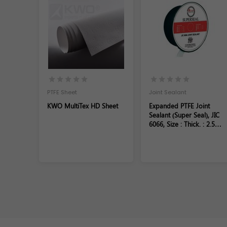
PTFE Sheet
Joint Sealant
KWO MultiTex HD Sheet
Expanded PTFE Joint
Sealant (Super Seal), JIC
6066, Size : Thick. : 2.5
mm,W. 7 mm x 15000 mm