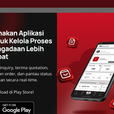
SEARCH
ber Daya Menyeluruh 
nda. Menemukan Bahan
di untuk Memenuhi Ke
 solusi menyeluruh, mencakup semua aspek Procure
ade, Credit Flow dan kebutuhan manajemen proyek 