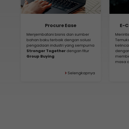
Procure Ease
E-C
Menjembatani bisnis dan sumber
Merint
bahan baku terbaik dengan solusi
Temukan
pengadaan industri yang sempurna
kelinca
Stronger Together
dengan fitur
dengan
Group Buying
memben
masa d
Selengkapnya